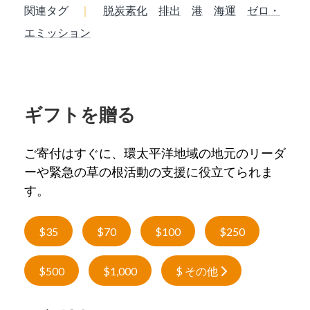
関連タグ
｜
脱炭素化
排出
港
海運
ゼロ・
エミッション
ギフトを贈る
ご寄付はすぐに、環太平洋地域の地元のリーダ
ーや緊急の草の根活動の支援に役立てられま
す。
$35
$70
$100
$250
$500
$1,000
$ その他