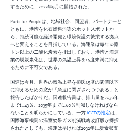
するために、2022年9月に開始された。
Ports for Peopleは、地域社会、同盟者、パートナーと
ともに、港湾を化石燃料汚染のホットスポットか
ら、持続可能な経済開発と環境保護の繁栄する拠点
へと変えることを目指している。海運業は毎年10億
トン以上の二酸化炭素を排出しており、港湾と海運
業の脱炭素化は、世界の気温上昇を1.5度未満に抑え
るために不可欠である。
国連は今月、世界の気温上昇を摂氏1.5度の閾値以下
に抑えるための窓が「急速に閉ざされつつある」と
報告したばかりだ。国連報告書は、排出量を2030年
までに43％、2035年までに60％削減しなければなら
ないことを明らかにしている。一方
ICCTの推定
は、
国際海事機関の温室効果ガス削減戦略改訂版が採択
されたとしても、海運は早ければ2032年に炭素収支