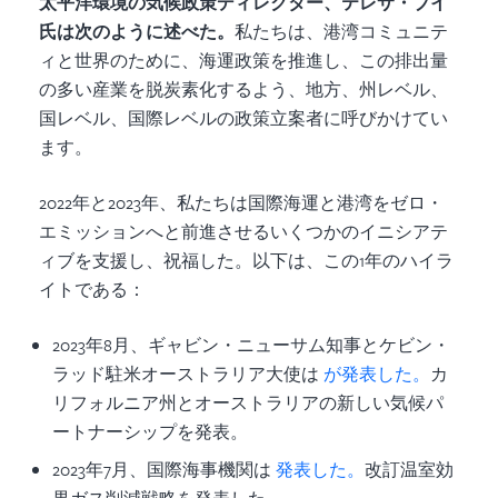
太平洋環境の気候政策ディレクター、テレサ・ブイ
氏は次のように述べた。
私たちは、港湾コミュニテ
ィと世界のために、海運政策を推進し、この排出量
の多い産業を脱炭素化するよう、地方、州レベル、
国レベル、国際レベルの政策立案者に呼びかけてい
ます。
2022年と2023年、私たちは国際海運と港湾をゼロ・
エミッションへと前進させるいくつかのイニシアテ
ィブを支援し、祝福した。以下は、この1年のハイラ
イトである：
2023年8月、ギャビン・ニューサム知事とケビン・
ラッド駐米オーストラリア大使は
が発表した。
カ
リフォルニア州とオーストラリアの新しい気候パ
ートナーシップを発表。
2023年7月、国際海事機関は
発表した。
改訂温室効