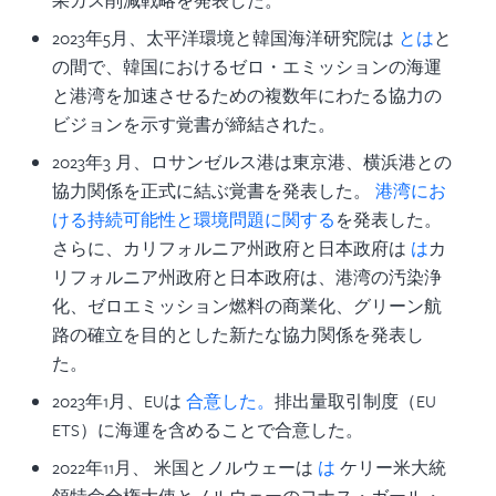
果ガス削減戦略を発表した。
2023年5月、太平洋環境と韓国海洋研究院は
とは
と
の間で、韓国におけるゼロ・エミッションの海運
と港湾を加速させるための複数年にわたる協力の
ビジョンを示す覚書が締結された。
2023年3 月、ロサンゼルス港は東京港、横浜港との
協力関係を正式に結ぶ覚書を発表した。
港湾にお
ける持続可能性と環境問題に関する
を発表した。
さらに、カリフォルニア州政府と日本政府は
は
カ
リフォルニア州政府と日本政府は、港湾の汚染浄
化、ゼロエミッション燃料の商業化、グリーン航
路の確立を目的とした新たな協力関係を発表し
た。
2023年1月、EUは
合意した。
排出量取引制度（EU
ETS）に海運を含めることで合意した。
2022年11月、
米国とノルウェーは
は
ケリー米大統