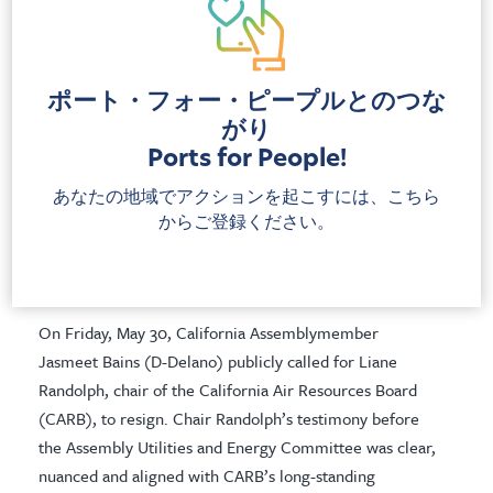
ordinance to protect community
health and climate
Newark leaders introduce a historic ordinance to stop
ポート・フォー・ピープルとのつな
fossil fuel expansion, cut port pollution and protect
がり
public health and frontline communities.
Ports for People!
あなたの地域でアクションを起こすには、こちら
プレスリリース
からご登録ください。
Blame game won’t solve California’s
climate and energy crisis
On Friday, May 30, California Assemblymember
Jasmeet Bains (D-Delano) publicly called for Liane
Randolph, chair of the California Air Resources Board
(CARB), to resign. Chair Randolph’s testimony before
the Assembly Utilities and Energy Committee was clear,
nuanced and aligned with CARB’s long-standing