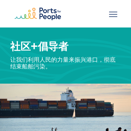
跳到主要内容
社区+倡导者
让我们利用人民的力量来振兴港口，彻底
结束船舶污染。