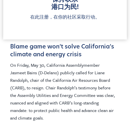
Newark leaders introduce a historic ordinance to stop
港口为民!
fossil fuel expansion, cut port pollution and protect
public health and frontline communities.
在此注册，在你的社区采取行动。
新闻发布
Blame game won’t solve California’s
climate and energy crisis
On Friday, May 30, California Assemblymember
Jasmeet Bains (D-Delano) publicly called for Liane
Randolph, chair of the California Air Resources Board
(CARB), to resign. Chair Randolph’s testimony before
the Assembly Utilities and Energy Committee was clear,
nuanced and aligned with CARB’s long-standing
mandate: to protect public health and advance clean air
and climate goals.