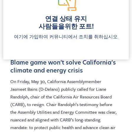
health and climate
Newark leaders introduce a historic ordinance to stop
연결 상태 유지
fossil fuel expansion, cut port pollution and protect
사람들을위한 포트!
public health and frontline communities.
여기에 가입하여 커뮤니티에서 조치를 취하십시오.
보도
Blame game won’t solve California’s
climate and energy crisis
On Friday, May 30, California Assemblymember
Jasmeet Bains (D-Delano) publicly called for Liane
Randolph, chair of the California Air Resources Board
(CARB), to resign. Chair Randolph’s testimony before
the Assembly Utilities and Energy Committee was clear,
nuanced and aligned with CARB’s long-standing
mandate: to protect public health and advance clean air