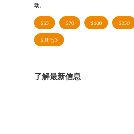
动。
$35
$70
$100
$250
$ 其他
了解最新信息