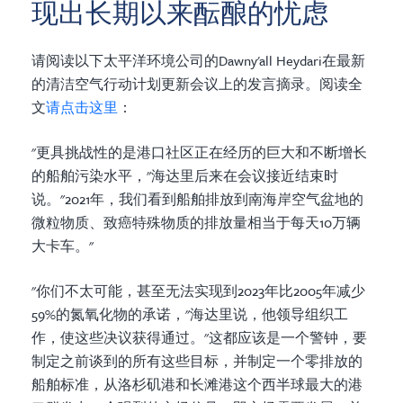
现出长期以来酝酿的忧虑
请阅读以下太平洋环境公司的Dawny'all Heydari在最新
的清洁空气行动计划更新会议上的发言摘录。阅读全
文
请点击这里
：
"更具挑战性的是港口社区正在经历的巨大和不断增长
的船舶污染水平，"海达里后来在会议接近结束时
说。"2021年，我们看到船舶排放到南海岸空气盆地的
微粒物质、致癌特殊物质的排放量相当于每天10万辆
大卡车。"
"你们不太可能，甚至无法实现到2023年比2005年减少
59%的氮氧化物的承诺，"海达里说，他领导组织工
作，使这些决议获得通过。"这都应该是一个警钟，要
制定之前谈到的所有这些目标，并制定一个零排放的
船舶标准，从洛杉矶港和长滩港这个西半球最大的港