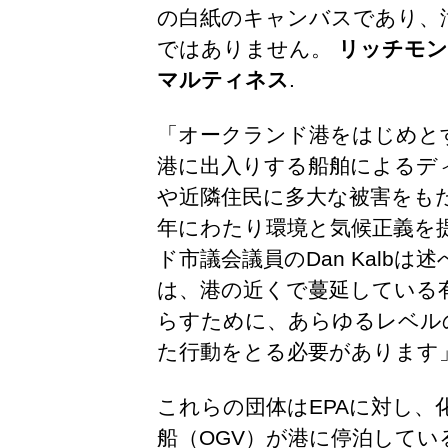
の白紙のキャンバスであり、
ではありません。
リッチモン
マルティネス
.
「オークランド港をはじめと
港に出入りする船舶によるデ
や近隣住民に多大な被害をも
年にわたり環境と気候正義を
ド市議会議員のDan Kalb
は、港の近くで蔓延している
らすために、あらゆるレベル
た行動をとる必要があります
これらの団体はEPAに対し、
船（OGV）が港に停泊して