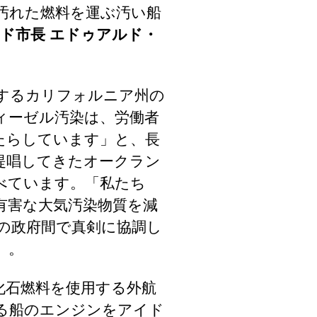
汚れた燃料を運ぶ汚い船
ド市長 エドゥアルド・
するカリフォルニア州の
ィーゼル汚染は、労働者
たらしています」と、長
提唱してきたオークラン
は述べています。「私たち
有害な大気汚染物質を減
の政府間で真剣に協調し
」。
化石燃料を使用する外航
いる船のエンジンをアイド