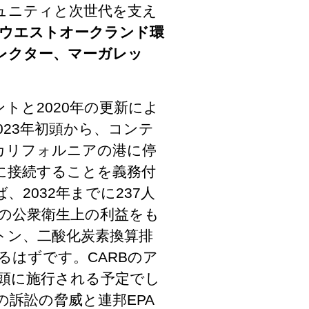
ュニティと次世代を支え
ウエストオークランド環
レクター、マーガレッ
ントと2020年の更新によ
023年初頭から、コンテ
カリフォルニアの港に停
に接続することを義務付
2032年までに237人
ルの公衆衛生上の利益をも
00トン、二酸化炭素換算排
きるはずです。CARBのア
初頭に施行される予定でし
訴訟の脅威と連邦EPA