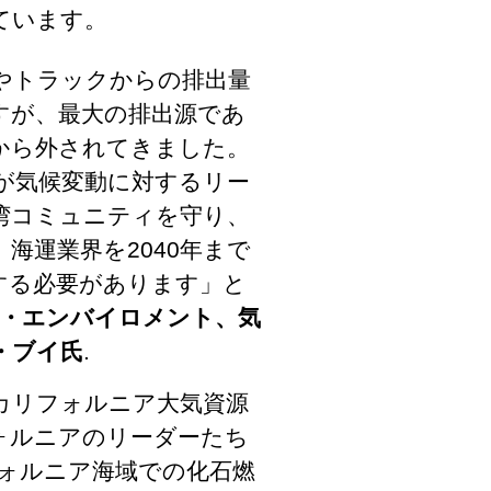
ています。
やトラックからの排出量
すが、最大の排出源であ
から外されてきました。
が気候変動に対するリー
湾コミュニティを守り、
海運業界を2040年まで
する必要があります」と
・エンバイロメント、気
・ブイ氏
.
カリフォルニア大気資源
ォルニアのリーダーたち
フォルニア海域での化石燃