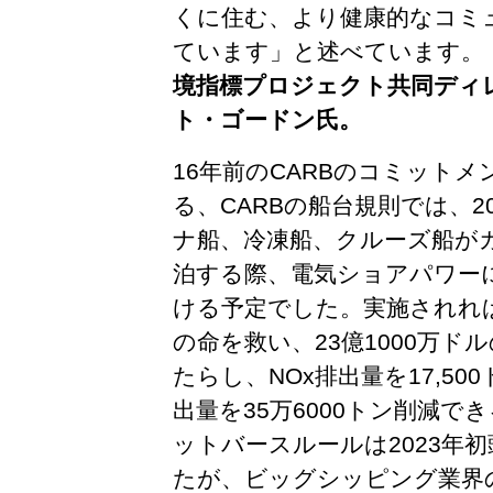
くに住む、より健康的なコミ
ています」と述べています。
境指標プロジェクト共同ディ
ト・ゴードン氏。
16年前のCARBのコミットメ
る、
CARBの船台規則では、2
ナ船、冷凍船、クルーズ船が
泊する際、電気ショアパワー
ける予定でした。実施されれば、
の命を救い、23億1000万ド
たらし、NOx排出量を17,5
出量を35万6000トン削減で
ットバースルールは2023年
たが、ビッグシッピング業界の