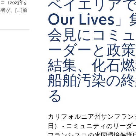
ベイエリアで
（2023年5
が、[...]前
Our Live
。
会見にコミ
ーダーと政策
結集、化石燃
船舶汚染の終
る
カリフォルニア州サンフランシス
日） - コミュニティのリー
フランシスコの米国環境保護庁