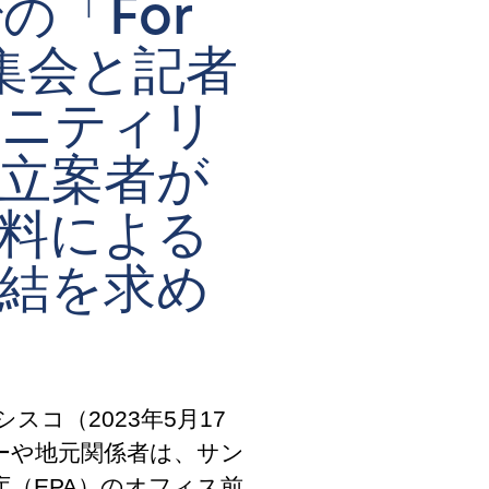
の「For
s」集会と記者
ュニティリ
立案者が
料による
結を求め
コ（2023年5月17
ダーや地元関係者は、サン
（EPA）のオフィス前