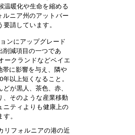
候温暖化や生命を縮める
ォルニア州のアットバー
う要請しています。
ションにアップグレード
出削減項目の一つであ
オークランドなどベイエ
地帯に影響を与え、隣や
0年以上短くなること。
んどが黒人、茶色、赤、
り、そのような産業移動
ュニティよりも健康上の
ます。
カリフォルニアの港の近