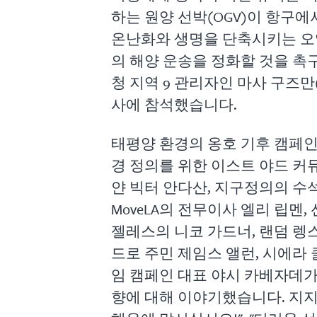
하는 원양 선박(OGV)이 항구
온난화와 생명을 단축시키는 오
의 해양 운송을 정화할 것을 촉
청 지역 9 관리자인 마사 구즈만(Ma
사에 참석했습니다.
태평양 환경의 옹호 기후 캠페인
경 정의를 위한 이스트 야드 
얀 빅터 안다산, 지구정의의 수
MoveLA의 전무이사 엘리 립멘
젤레스의 니코 가드너, 랜덤 렝
드로 주민 제임스 앨런, 시에라
임 캠페인 대표 야시 카베자데가
향에 대해 이야기했습니다. 지지