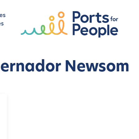
es
es
bernador Newsom