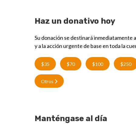
Haz un donativo hoy
Su donación se destinará inmediatamente a a
y a la acción urgente de base en toda la cue
$35
$70
$100
$250
Otros
Manténgase al día