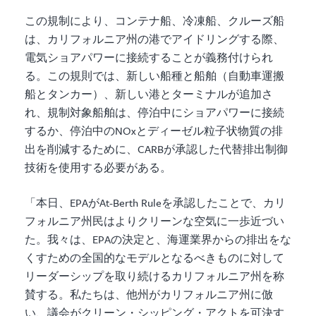
この規制により、コンテナ船、冷凍船、クルーズ船
は、カリフォルニア州の港でアイドリングする際、
電気ショアパワーに接続することが義務付けられ
る。この規則では、新しい船種と船舶（自動車運搬
船とタンカー）、新しい港とターミナルが追加さ
れ、規制対象船舶は、停泊中にショアパワーに接続
するか、停泊中のNOxとディーゼル粒子状物質の排
出を削減するために、CARBが承認した代替排出制御
技術を使用する必要がある。
「本日、EPAがAt-Berth Ruleを承認したことで、カリ
フォルニア州民はよりクリーンな空気に一歩近づい
た。我々は、EPAの決定と、海運業界からの排出をな
くすための全国的なモデルとなるべきものに対して
リーダーシップを取り続けるカリフォルニア州を称
賛する。私たちは、他州がカリフォルニア州に倣
い、議会がクリーン・シッピング・アクトを可決す