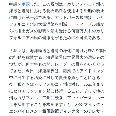
申請を
承認
した。この規制は、カリフォルニア州の
海域と港湾における化石燃料を使用する船舶の廃止
に向けた第一歩である。アットバース規制は、カリ
フォルニア州の大気汚染を削減し、ディーゼル船か
らの排出ガスの影響を最も受ける何百万人ものカリ
フォルニア州民の健康を守るために不可欠である。
「我々は、海洋輸送と港湾の浄化に向けたEPAの本日
の行動を称賛する。海運業界は世界最大の汚染者の1
つだが、何十年もの間、レーダーの目をかいくぐっ
てきた。今日、海運業界は、港湾でのアイドリング
中に発生する汚染に対して責任を負うことになる。
今、私たちはカリフォルニア州に対し、2040年まで
にゼロエミッション船に移行すること、そして他の
州もカリフォルニア州に続き、アットバース・ルー
ルを採用することを求めます」と、
パシフィック・
エンバイロメント気候政策ディレクターのテレサ・