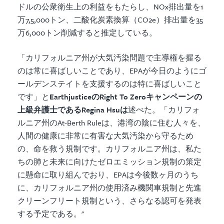
ドルの公衆衛生上の利益をもたらし、NOx排出量を1
万7,5,000トン、二酸化炭素換算（CO2e）排出量を35
万6,000トン削減すると推定している。
「カリフォルニア州が大気汚染問題で主導権を握る
のは常に喜ばしいことであり、EPAが今日のようにゴ
ールデンステイトを支援するのは特に喜ばしいこと
です」と
EarthjusticeのRight To Zeroキャンペーンの
上級弁護士であるRegina Hsuは
述べた。「カリフォ
ルニア州のAt-Berth Ruleは、港湾の陰に住む人々を、
人間の健康に非常に有害な大気汚染から守るため
の、命を救う規制です。カリフォルニア州は、私た
ちの肺と未来に向けたゼロエミッション規制の策定
に懸命に取り組んでおり、EPAは今後数ヶ月のうち
に、カリフォルニア州の使用済み機関車規制と先進
クリーンフリート規制という、さらなる認可を発表
する予定である。"