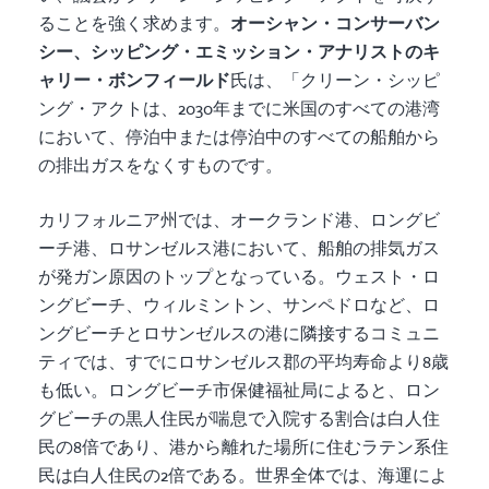
ることを強く求めます。
オーシャン・コンサーバン
シー、シッピング・エミッション・アナリストのキ
ャリー・ボンフィールド
氏は、「クリーン・シッピ
ング・アクトは、2030年までに米国のすべての港湾
において、停泊中または停泊中のすべての船舶から
の排出ガスをなくすものです。
カリフォルニア州では、オークランド港、ロングビ
ーチ港、ロサンゼルス港において、船舶の排気ガス
が発ガン原因のトップとなっている。ウェスト・ロ
ングビーチ、ウィルミントン、サンペドロなど、ロ
ングビーチとロサンゼルスの港に隣接するコミュニ
ティでは、すでにロサンゼルス郡の平均寿命より8歳
も低い。ロングビーチ市保健福祉局によると、ロン
グビーチの黒人住民が喘息で入院する割合は白人住
民の8倍であり、港から離れた場所に住むラテン系住
民は白人住民の2倍である。世界全体では、海運によ