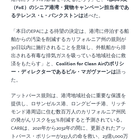
（FoE）のシニア港湾・貨物キャンペーン担当者であ
るテレンス・L・バンクストンは
述べた。
「本日のEPAによる待望の決定は、港湾に停泊する船
舶からの汚染を削減するカリフォルニア州の規則が
30日以内に施行されることを意味し、外航船から排
出される有毒な排気ガスを吸っている地域社会に救
済をもたらす」と、
Coalition for Clean Airのポリシ
ー・ディレクターであるビル・マガヴァーンは
語っ
た。
アットバース規則は、港湾地域社会に重要な保護を
提供し、ロサンゼルス港、ロングビーチ港、リッチ
モンド港周辺に住む数百万人のカリフォルニア州民
の発がんリスクを55％削減すると予測されている。
CARBは、2021年から2032年の間に、更新されたアッ
トバース・ポリシーが237人の命を救い、23億1,000万