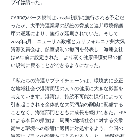
ブイは
語った。
CARBのバース規制は2023年初頭に施行される予定だ
ったが、大手海運業界の訴訟の脅威と連邦環境保護
庁の遅延により、施行が延期されていた。そして
2023年3月、ニューサム政権とカリフォルニア州大気
資源委員会は、船室規制の撤回を発表し、海運会社
は16年前に設定された、より弱く健康保護効果の低
い規制に戻ることができるようになった。
「私たちの海運サプライチェーンは、環境的に公正
な地域社会や港湾周辺の人々の健康に大きな影響を
与えています。港湾は、持続不可能な慣行によって
引き起こされる全体的な大気汚染の削減に配慮する
ことなく、海運部門とともに成長を続けてきた。EPA
による本日の措置は、周囲の地域社会に対する公衆
衛生と環境への影響に適切に対処するよう、全国の
港湾にプラスの影響を与えるだろう」と、
地球の友