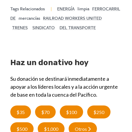
Tags Relacionados
|
ENERGÍA
limpia
FERROCARRIL
DE
mercancías
RAILROAD WORKERS UNITED
TRENES
SINDICATO
DEL TRANSPORTE
Haz un donativo hoy
Su donación se destinará inmediatamente a
apoyar a los líderes locales y a la acción urgente
de base en toda la cuenca del Pacífico.
$35
$70
$100
$250
$500
$1,000
Otros