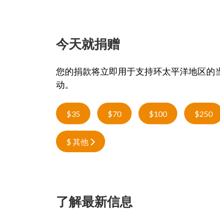
今天就捐赠
您的捐款将立即用于支持环太平洋地区的
动。
$35
$70
$100
$250
$ 其他
了解最新信息