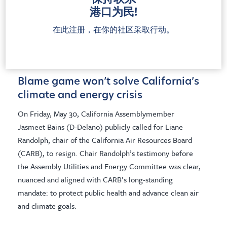
Newark leaders introduce a historic ordinance to stop
港口为民!
fossil fuel expansion, cut port pollution and protect
public health and frontline communities.
在此注册，在你的社区采取行动。
新闻发布
Blame game won’t solve California’s
climate and energy crisis
On Friday, May 30, California Assemblymember
Jasmeet Bains (D-Delano) publicly called for Liane
Randolph, chair of the California Air Resources Board
(CARB), to resign. Chair Randolph’s testimony before
the Assembly Utilities and Energy Committee was clear,
nuanced and aligned with CARB’s long-standing
mandate: to protect public health and advance clean air
and climate goals.