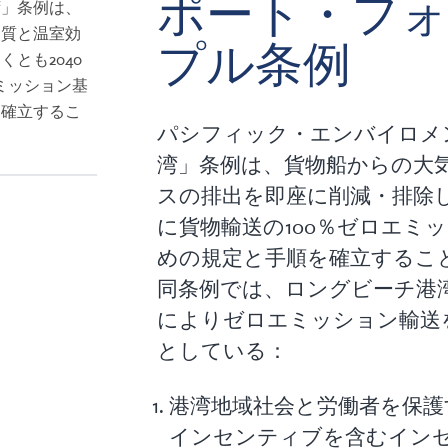
ポート・フォ
湾」条例は、
物質と温室効
プル条例
とも2040
ミッション基
を確立するこ
パシフィック・エンバイロメ
湾」条例は、貨物船からの大
スの排出を即座に削減・排除し
に貨物輸送の100％ゼロエミ
めの規定と手順を確立するこ
同条例では、ロングビーチ港
によりゼロエミッション輸送
としている：
港湾地域社会と労働者を保護
インセンティブを含むイン