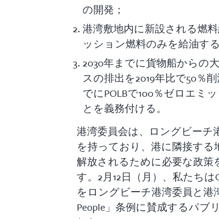
の開発；
港湾敷地内に新設される燃料
ッション燃料のみを給油す
2030年までに貨物船からの
スの排出を2019年比で50％
でにPOLBで100％ゼロエ
とを義務付ける。
港湾委員会は、ロングビーチ
を持っており、港に隣接する
解放されるために必要な政策
す。2月12日（月）、私たちはC
をロングビーチ港湾委員と港湾職員
People」条例に賛成するパ