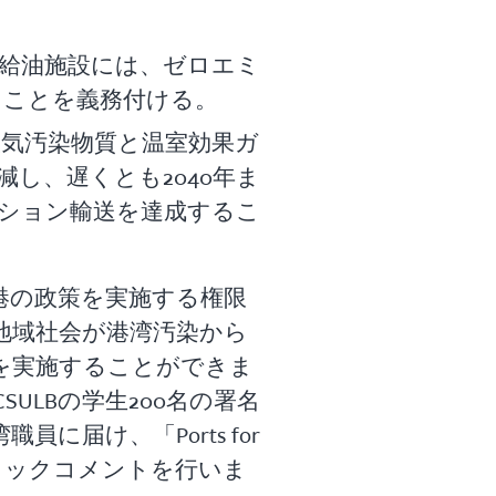
給油施設には、ゼロエミ
ることを義務付ける。
大気汚染物質と温室効果ガ
削減し、遅くとも2040年ま
ミッション輸送を達成するこ
港の政策を実施する権限
地域社会が港湾汚染から
を実施することができま
SULBの学生200名の署名
に届け、「Ports for
ブリックコメントを行いま