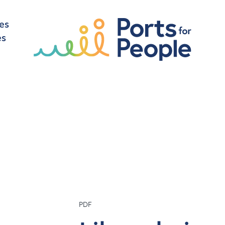
es
es
PDF