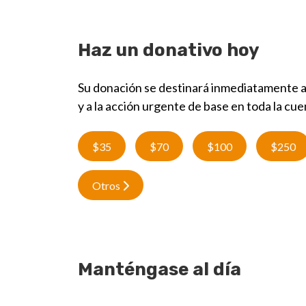
Haz un donativo hoy
Su donación se destinará inmediatamente a a
y a la acción urgente de base en toda la cue
$35
$70
$100
$250
Otros
Manténgase al día