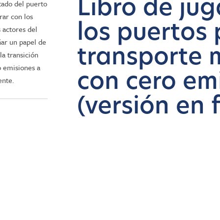
Libro de ju
tado del puerto
rar con los
los puertos 
 actores del
ar un papel de
transporte 
a transición
o emisiones a
con cero em
ente.
(versión en 