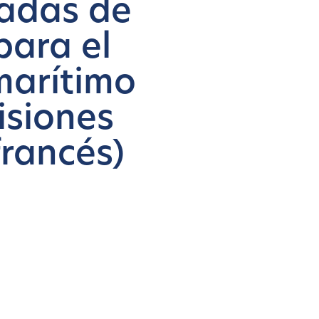
gadas de
para el
marítimo
isiones
francés)