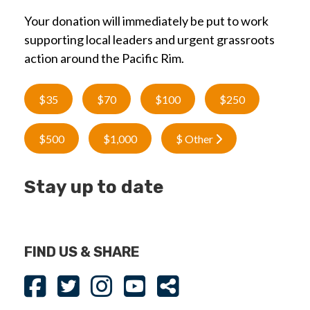
Your donation will immediately be put to work
supporting local leaders and urgent grassroots
action around the Pacific Rim.
$35
$70
$100
$250
$500
$1,000
$ Other
Stay up to date
FIND US & SHARE