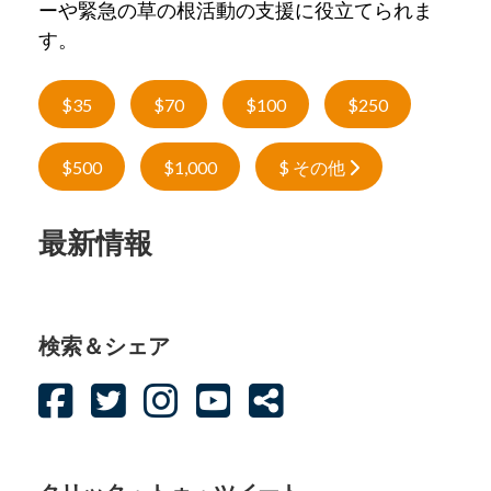
ーや緊急の草の根活動の支援に役立てられま
す。
$35
$70
$100
$250
$500
$1,000
$ その他
最新情報
検索＆シェア